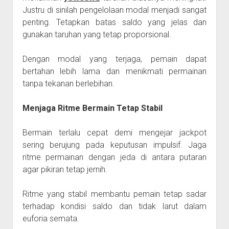
Justru di sinilah pengelolaan modal menjadi sangat
penting. Tetapkan batas saldo yang jelas dan
gunakan taruhan yang tetap proporsional.
Dengan modal yang terjaga, pemain dapat
bertahan lebih lama dan menikmati permainan
tanpa tekanan berlebihan.
Menjaga Ritme Bermain Tetap Stabil
Bermain terlalu cepat demi mengejar jackpot
sering berujung pada keputusan impulsif. Jaga
ritme permainan dengan jeda di antara putaran
agar pikiran tetap jernih.
Ritme yang stabil membantu pemain tetap sadar
terhadap kondisi saldo dan tidak larut dalam
euforia semata.