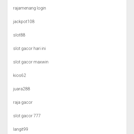
rajamenang login
jackpot108
slot88
slot gacor hari ini
slot gacor maxwin
kios62
juara288
raja gacor
slot gacor 777
langit99