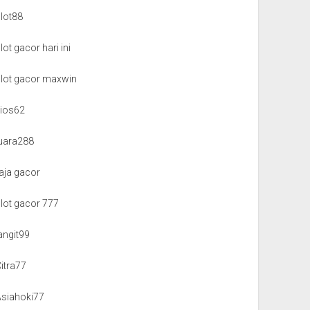
slot88
lot gacor hari ini
slot gacor maxwin
kios62
juara288
aja gacor
slot gacor 777
angit99
itra77
Asiahoki77