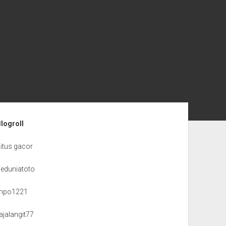
ebar
Blogroll
itus gacor
seduniatoto
mpo1221
ajalangit77