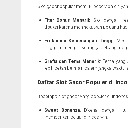
Slot gacor populer memiliki beberapa ciri y
Fitur Bonus Menarik
: Slot dengan free
disukai karena meningkatkan peluang hadi
Frekuensi Kemenangan Tinggi
: Mesi
hingga menengah, sehingga peluang mega w
Grafis dan Tema Menarik
: Tema yang 
lebih betah bermain dalam jangka waktu 
Daftar Slot Gacor Populer di Ind
Beberapa slot gacor yang populer di Indonesia
Sweet Bonanza
: Dikenal dengan fit
memberikan peluang mega win.