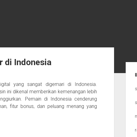
r di Indonesia
Sid
igital yang sangat digemari di Indonesia.
s
sin ini dikenal memberikan kemenangan lebih
nggiurkan. Pemain di Indonesia cenderung
nan, fitur bonus, dan peluang menang yang
r