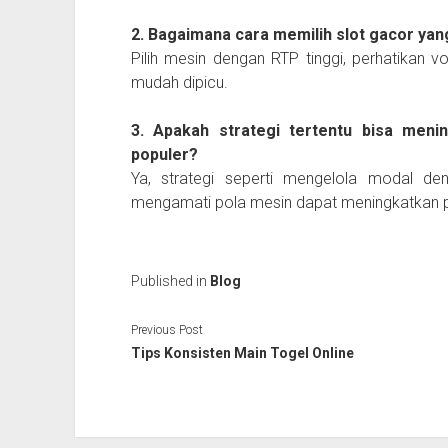
2. Bagaimana cara memilih slot gacor yang
Pilih mesin dengan RTP tinggi, perhatikan vo
mudah dipicu.
3. Apakah strategi tertentu bisa meni
populer?
Ya, strategi seperti mengelola modal de
mengamati pola mesin dapat meningkatkan 
Published in
Blog
Previous Post
Tips Konsisten Main Togel Online