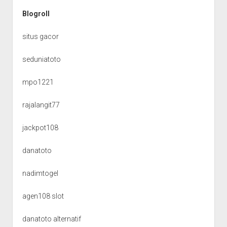
Sidebar
Blogroll
situs gacor
seduniatoto
mpo1221
rajalangit77
jackpot108
danatoto
nadimtogel
agen108 slot
danatoto alternatif