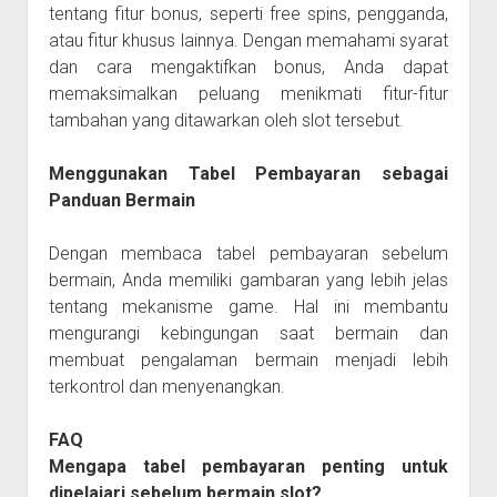
tentang fitur bonus, seperti free spins, pengganda,
atau fitur khusus lainnya. Dengan memahami syarat
dan cara mengaktifkan bonus, Anda dapat
memaksimalkan peluang menikmati fitur-fitur
tambahan yang ditawarkan oleh slot tersebut.
Menggunakan Tabel Pembayaran sebagai
Panduan Bermain
Dengan membaca tabel pembayaran sebelum
bermain, Anda memiliki gambaran yang lebih jelas
tentang mekanisme game. Hal ini membantu
mengurangi kebingungan saat bermain dan
membuat pengalaman bermain menjadi lebih
terkontrol dan menyenangkan.
FAQ
Mengapa tabel pembayaran penting untuk
dipelajari sebelum bermain slot?