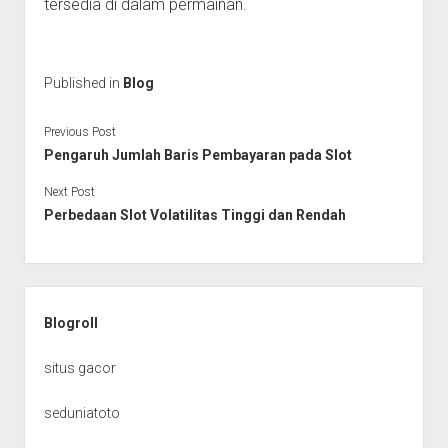
tersedia di dalam permainan.
Published in
Blog
Previous Post
Pengaruh Jumlah Baris Pembayaran pada Slot
Next Post
Perbedaan Slot Volatilitas Tinggi dan Rendah
Sidebar
Blogroll
situs gacor
seduniatoto