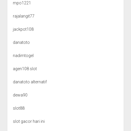
mpo1221
rajalangit77
jackpot108
danatoto
nadimtogel
agen108 slot
danatoto alternatif
dewa90
slot88
slot gacor hari ini