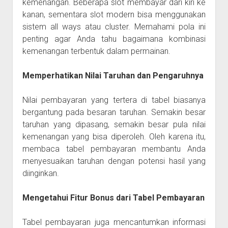
kemenangan. Beberapa slot membayar dari kiri ke
kanan, sementara slot modern bisa menggunakan
sistem all ways atau cluster. Memahami pola ini
penting agar Anda tahu bagaimana kombinasi
kemenangan terbentuk dalam permainan.
Memperhatikan Nilai Taruhan dan Pengaruhnya
Nilai pembayaran yang tertera di tabel biasanya
bergantung pada besaran taruhan. Semakin besar
taruhan yang dipasang, semakin besar pula nilai
kemenangan yang bisa diperoleh. Oleh karena itu,
membaca tabel pembayaran membantu Anda
menyesuaikan taruhan dengan potensi hasil yang
diinginkan.
Mengetahui Fitur Bonus dari Tabel Pembayaran
Tabel pembayaran juga mencantumkan informasi